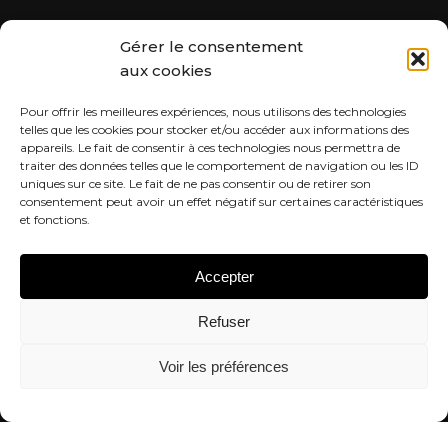
Horaires d’ouverture
Gérer le consentement
Du lundi au samedi
aux cookies
De 9h à 19h
Pour offrir les meilleures expériences, nous utilisons des technologies
Prendre rendez-vous
telles que les cookies pour stocker et/ou accéder aux informations des
+33 1 42 25 57 90
appareils. Le fait de consentir à ces technologies nous permettra de
traiter des données telles que le comportement de navigation ou les ID
Planifiez votre visite
uniques sur ce site. Le fait de ne pas consentir ou de retirer son
consentement peut avoir un effet négatif sur certaines caractéristiques
et fonctions.
Salon Galeries Lafayette
40 Boulevard Haussmann
Accepter
2ème étage Femme
75009 Paris
Refuser
Horaires d’ouverture
Voir les préférences
Du lundi au samedi
De 10h à 20h
FR
Planifiez votre visite