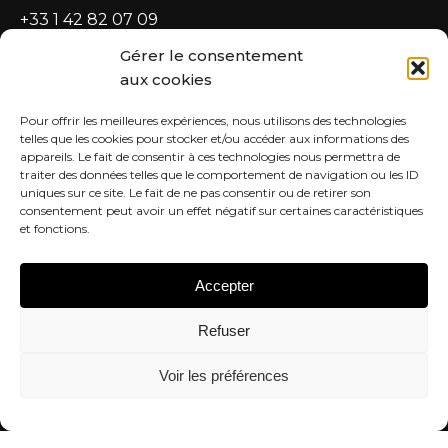
+33 1 42 82 07 09
Planifiez votre visite
Gérer le consentement
aux cookies
Salon de Saint-Sulpice
Pour offrir les meilleures expériences, nous utilisons des technologies
8-10 Rue Palatine
telles que les cookies pour stocker et/ou accéder aux informations des
75006 Paris
appareils. Le fait de consentir à ces technologies nous permettra de
traiter des données telles que le comportement de navigation ou les ID
Horaires d’ouverture
uniques sur ce site. Le fait de ne pas consentir ou de retirer son
consentement peut avoir un effet négatif sur certaines caractéristiques
Du lundi au samedi
et fonctions.
De 8h30 à 20h30
Planifiez votre visite
Accepter
+33 1 43 29 07 26
Refuser
Planifiez votre visite
Voir les préférences
Retrouvez-nous sur
FR