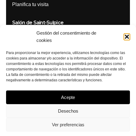
Planifica tu visita
Salón de Saint-Sulpice
Gestión del consentimiento de
8-10 Rue Palatine
cookies
75006 París
Para proporcionar la mejor experiencia, utilizamos tecnologías como las
Horario de apertura
cookies para almacenar y/o acceder a la información del dispositivo. El
De lunes a sábado
consentimiento a estas tecnologías nos permitirá procesar datos como el
De 8:30 a 20:30
comportamiento de navegación o los identificadores únicos en este sitio.
La falta de consentimiento o la retirada del mismo puede afectar
Planifica tu visita
negativamente a determinadas características y funciones.
+33 1 43 29 07 26
Planifica tu visita
Acepte
Desechos
Encuéntranos en
Ver preferencias
Estamos reclutando